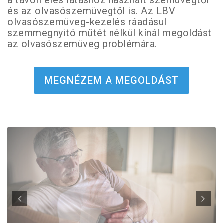
a távoli éles látáshoz használt szemüvegtől
és az olvasószemüvegtől is. Az LBV
olvasószemüveg-kezelés ráadásul
szemmegnyitó műtét nélkül kínál megoldást
az olvasószemüveg problémára.
MEGNÉZEM A MEGOLDÁST