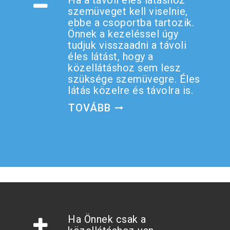
Ha a távoli éles látáshoz
szemüveget kell viselnie,
ebbe a csoportba tartozik.
Önnek a kezeléssel úgy
tudjuk visszaadni a távoli
éles látást, hogy a
közellátáshoz sem lesz
szüksége szemüvegre. Éles
látás közelre és távolra is.
TOVÁBB
Ha Önnek csak a