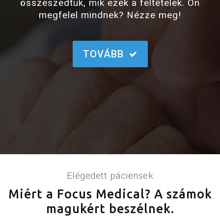
összeszedtük, mik ezek a feltételek. Ön
megfelel mindnek? Nézze meg!
TOVÁBB
Elégedett páciensek
Miért a Focus Medical? A számok
magukért beszélnek.