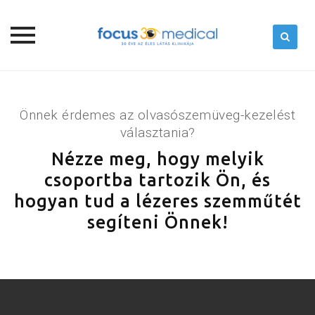
Skip
to
content
Önnek érdemes az olvasószemüveg-kezelést
választania?
Nézze meg, hogy melyik
csoportba tartozik Ön, és
hogyan tud a lézeres szemműtét
segíteni Önnek!