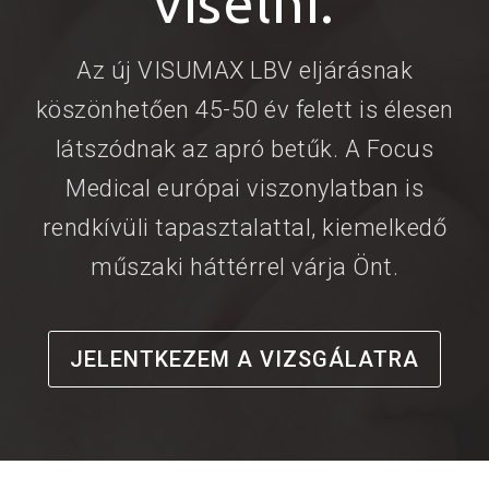
viselni.
Az új VISUMAX LBV eljárásnak
köszönhetően 45-50 év felett is élesen
látszódnak az apró betűk. A Focus
Medical európai viszonylatban is
rendkívüli tapasztalattal, kiemelkedő
műszaki háttérrel várja Önt.
JELENTKEZEM A VIZSGÁLATRA