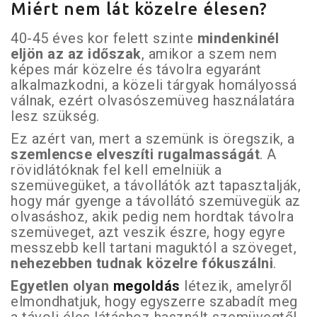
Miért nem lát közelre élesen?
40-45 éves kor felett szinte
mindenkinél
eljön az az időszak
, amikor a szem nem
képes már közelre és távolra egyaránt
alkalmazkodni, a közeli tárgyak homályossá
válnak, ezért olvasószemüveg használatára
lesz szükség.
Ez azért van, mert a szemünk is öregszik, a
szemlencse elveszíti rugalmasságát
. A
rövidlátóknak fel kell emelniük a
szemüvegüket, a távollátók azt tapasztalják,
hogy már gyenge a távollátó szemüvegük az
olvasáshoz, akik pedig nem hordtak távolra
szemüveget, azt veszik észre, hogy egyre
messzebb kell tartani maguktól a szöveget,
nehezebben tudnak közelre fókuszálni
.
Egyetlen olyan
megoldás
létezik, amelyről
elmondhatjuk, hogy egyszerre szabadít meg